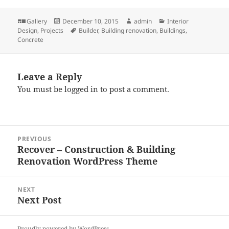
Format
Posted
Author
Categories
Gallery
December 10, 2015
admin
Interior
on
Tags
Design
,
Projects
Builder
,
Building renovation
,
Buildings
,
Concrete
Leave a Reply
You must be
logged in
to post a comment.
Post
PREVIOUS
navigation
Recover – Construction & Building
Previous
Renovation WordPress Theme
post:
NEXT
Next Post
Next
post:
Proudly powered by WordPress