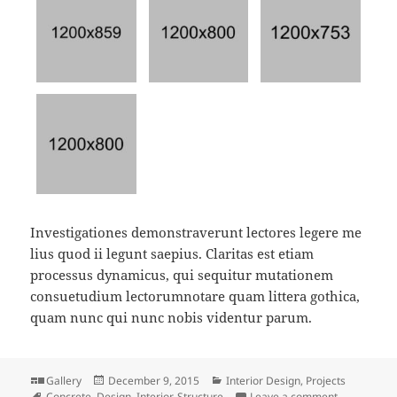
Investigationes demonstraverunt lectores legere me
lius quod ii legunt saepius. Claritas est etiam
processus dynamicus, qui sequitur mutationem
consuetudium lectorumnotare quam littera gothica,
quam nunc qui nunc nobis videntur parum.
Format
Posted
Categories
Gallery
December 9, 2015
Interior Design
,
Projects
Tags
on
on Soluta q
Concrete
,
Design
,
Interior
,
Structure
Leave a comment