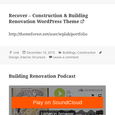
Recover – Construction & Building
Renovation WordPress Theme
http://themeforest.net/user/wplab/portfolio
Format
Posted
Categories
Tags
Link
December 10, 2015
Buildings
,
Construction
on
on Recover – Constructi
Design
,
Interior
,
Structure
Leave a comment
Building Renovation Podcast