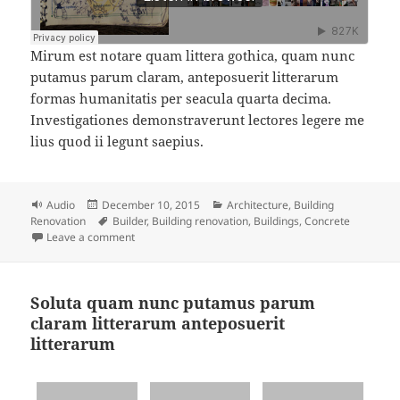
Mirum est notare quam littera gothica, quam nunc
putamus parum claram, anteposuerit litterarum
formas humanitatis per seacula quarta decima.
Investigationes demonstraverunt lectores legere me
lius quod ii legunt saepius.
Format
Posted
Categories
Audio
December 10, 2015
Architecture
,
Building
on
Tags
Renovation
Builder
,
Building renovation
,
Buildings
,
Concrete
on Building Renovation Podcast
Leave a comment
Soluta quam nunc putamus parum
claram litterarum anteposuerit
litterarum