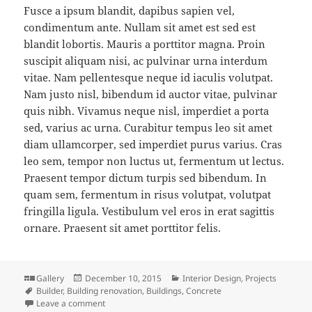
Fusce a ipsum blandit, dapibus sapien vel,
condimentum ante. Nullam sit amet est sed est
blandit lobortis. Mauris a porttitor magna. Proin
suscipit aliquam nisi, ac pulvinar urna interdum
vitae. Nam pellentesque neque id iaculis volutpat.
Nam justo nisl, bibendum id auctor vitae, pulvinar
quis nibh. Vivamus neque nisl, imperdiet a porta
sed, varius ac urna. Curabitur tempus leo sit amet
diam ullamcorper, sed imperdiet purus varius. Cras
leo sem, tempor non luctus ut, fermentum ut lectus.
Praesent tempor dictum turpis sed bibendum. In
quam sem, fermentum in risus volutpat, volutpat
fringilla ligula. Vestibulum vel eros in erat sagittis
ornare. Praesent sit amet porttitor felis.
Format
Posted
Categories
Gallery
December 10, 2015
Interior Design
,
Projects
Tags
on
Builder
,
Building renovation
,
Buildings
,
Concrete
on Qui nunc nobis videntur parum clari, fiant sollem
Leave a comment