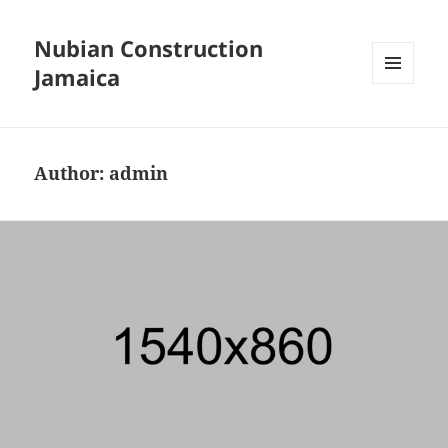
Nubian Construction
Jamaica
MENU
AND
WIDGETS
Author:
admin