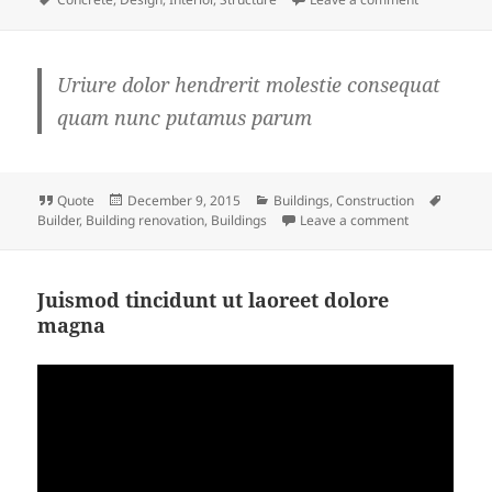
Uriure dolor hendrerit molestie consequat
quam nunc putamus parum
Format
Posted
Categories
Tags
Quote
December 9, 2015
Buildings
,
Construction
on
on
Builder
,
Building renovation
,
Buildings
Leave a comment
Juismod tincidunt ut laoreet dolore
magna