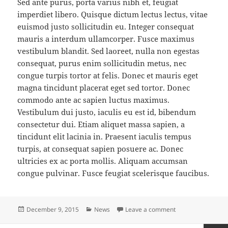
Sed ante purus, porta varius nibh et, feugiat
imperdiet libero. Quisque dictum lectus lectus, vitae
euismod justo sollicitudin eu. Integer consequat
mauris a interdum ullamcorper. Fusce maximus
vestibulum blandit. Sed laoreet, nulla non egestas
consequat, purus enim sollicitudin metus, nec
congue turpis tortor at felis. Donec et mauris eget
magna tincidunt placerat eget sed tortor. Donec
commodo ante ac sapien luctus maximus.
Vestibulum dui justo, iaculis eu est id, bibendum
consectetur dui. Etiam aliquet massa sapien, a
tincidunt elit lacinia in. Praesent iaculis tempus
turpis, at consequat sapien posuere ac. Donec
ultricies ex ac porta mollis. Aliquam accumsan
congue pulvinar. Fusce feugiat scelerisque faucibus.
Posted
Categories
on Claritas est e
December 9, 2015
News
Leave a comment
on