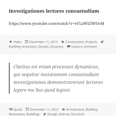
Investigationes lectores consuetudium
https://www.youtube.com/watch?v=eFLaWiZWOoM
Format
Posted
Categories
Tags
Video
December 11, 2015
Construction
,
Projects
on
on Investiga
Building renovation
,
Design
,
Structure
Leave a comment
Claritas est etiam processus dynamicus,
qui sequitur mutationem consuetudium
investigationes demonstraverunt lectores
legere me lius quod legunt.
Format
Posted
Categories
Quote
December 11, 2015
Architecture
,
Building
on
Tags
Renovation
,
Buildings
Design
,
Interior
,
Structure