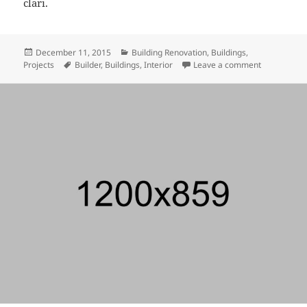
clari.
Posted
Categories
December 11, 2015
Building Renovation
,
Buildings
,
on
Tags
on Ularitas
Projects
Builder
,
Buildings
,
Interior
Leave a comment