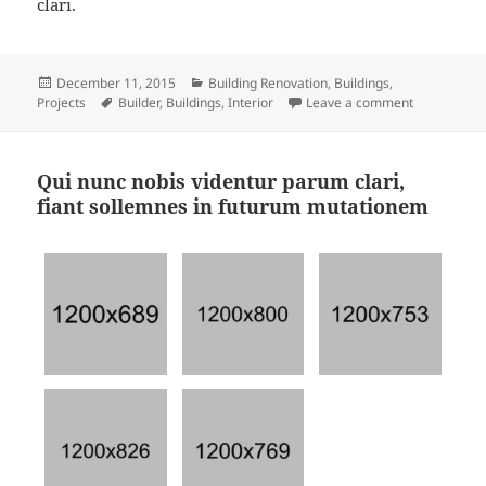
clari.
Posted
Categories
December 11, 2015
Building Renovation
,
Buildings
,
on
Tags
on Ularitas
Projects
Builder
,
Buildings
,
Interior
Leave a comment
Qui nunc nobis videntur parum clari,
fiant sollemnes in futurum mutationem