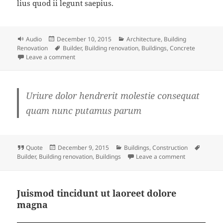
lius quod ii legunt saepius.
Format
Posted
Categories
Audio
December 10, 2015
Architecture
,
Building
on
Tags
Renovation
Builder
,
Building renovation
,
Buildings
,
Concrete
on Building Renovation Podcast
Leave a comment
Uriure dolor hendrerit molestie consequat
quam nunc putamus parum
Format
Posted
Categories
Tags
Quote
December 9, 2015
Buildings
,
Construction
on
on
Builder
,
Building renovation
,
Buildings
Leave a comment
Juismod tincidunt ut laoreet dolore
magna