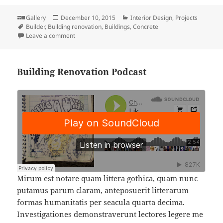
Format
Posted
Categories
Gallery
December 10, 2015
Interior Design
,
Projects
Tags
on
Builder
,
Building renovation
,
Buildings
,
Concrete
on Qui nunc nobis videntur parum clari, fiant sollem
Leave a comment
Building Renovation Podcast
Mirum est notare quam littera gothica, quam nunc
putamus parum claram, anteposuerit litterarum
formas humanitatis per seacula quarta decima.
Investigationes demonstraverunt lectores legere me