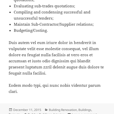
Evaluating sub-trades quotations;
Compiling and condensing successful and
unsuccessful tenders;
Maintain Sub-Contractor/Supplier relations;
Budgeting/Costing.
Duis autem vel eum iriure dolor in hendrerit in
vulputate velit esse molestie consequat, vel illum
dolore eu feugiat nulla facilisis at vero eros et
accumsan et iusto odio dignissim qui blandit
praesent luptatum zzril delenit augue duis dolore te
feugait nulla facilisi.
Eodem modo typi, qui nunc nobis videntur parum
clari.
Posted
Categories
December 11, 2015
Building Renovation
,
Buildings
,