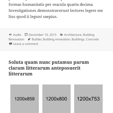
formas humanitatis per seacula quarta decima.
Investigationes demonstraverunt lectores legere me
lius quod ii legunt saepius.
Format
Posted
Categories
Audio
December 10, 2015
Architecture
,
Building
on
Tags
Renovation
Builder
,
Building renovation
,
Buildings
,
Concrete
on Building Renovation Podcast
Leave a comment
Soluta quam nunc putamus parum
claram litterarum anteposuerit
litterarum