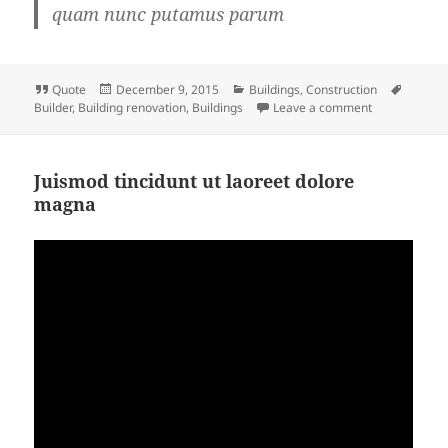
quam nunc putamus parum
Format
Posted
Categories
Tags
Quote
December 9, 2015
Buildings
,
Construction
on
on
Builder
,
Building renovation
,
Buildings
Leave a comment
Juismod tincidunt ut laoreet dolore
magna