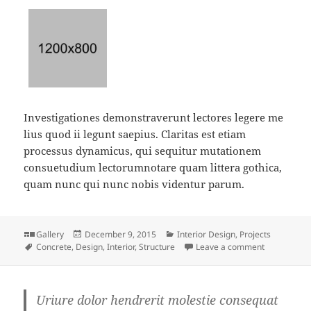
Investigationes demonstraverunt lectores legere me
lius quod ii legunt saepius. Claritas est etiam
processus dynamicus, qui sequitur mutationem
consuetudium lectorumnotare quam littera gothica,
quam nunc qui nunc nobis videntur parum.
Format
Posted
Categories
Gallery
December 9, 2015
Interior Design
,
Projects
Tags
on
on Soluta q
Concrete
,
Design
,
Interior
,
Structure
Leave a comment
Uriure dolor hendrerit molestie consequat