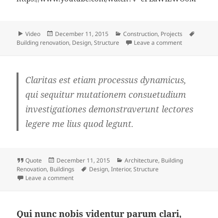
Format
Posted
Categories
Tags
Video
December 11, 2015
Construction
,
Projects
on
on Investiga
Building renovation
,
Design
,
Structure
Leave a comment
Claritas est etiam processus dynamicus,
qui sequitur mutationem consuetudium
investigationes demonstraverunt lectores
legere me lius quod legunt.
Format
Posted
Categories
Quote
December 11, 2015
Architecture
,
Building
on
Tags
Renovation
,
Buildings
Design
,
Interior
,
Structure
on
Leave a comment
Qui nunc nobis videntur parum clari,