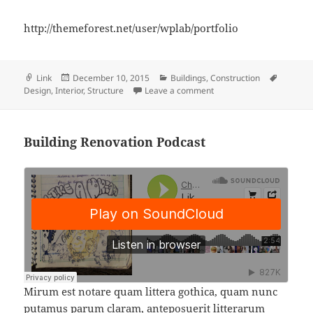
http://themeforest.net/user/wplab/portfolio
Format
Posted
Categories
Tags
Link
December 10, 2015
Buildings
,
Construction
on
on Recover – Constructi
Design
,
Interior
,
Structure
Leave a comment
Building Renovation Podcast
Mirum est notare quam littera gothica, quam nunc
putamus parum claram, anteposuerit litterarum