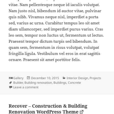
vitae. Nam pellentesque neque id iaculis volutpat.
Nam justo nisl, bibendum id auctor vitae, pulvinar
quis nibh. Vivamus neque nisl, imperdiet a porta
sed, varius ac urna. Curabitur tempus leo sit amet
diam ullamcorper, sed imperdiet purus varius. Cras
leo sem, tempor non luctus ut, fermentum ut lectus.
Praesent tempor dictum turpis sed bibendum. In
quam sem, fermentum in risus volutpat, volutpat
fringilla ligula. Vestibulum vel eros in erat sagittis
ornare. Praesent sit amet porttitor felis.
Format
Posted
Categories
Gallery
December 10, 2015
Interior Design
,
Projects
Tags
on
Builder
,
Building renovation
,
Buildings
,
Concrete
on Qui nunc nobis videntur parum clari, fiant sollem
Leave a comment
Recover – Construction & Building
Renovation WordPress Theme