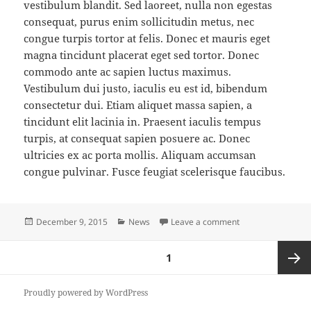
vestibulum blandit. Sed laoreet, nulla non egestas
consequat, purus enim sollicitudin metus, nec
congue turpis tortor at felis. Donec et mauris eget
magna tincidunt placerat eget sed tortor. Donec
commodo ante ac sapien luctus maximus.
Vestibulum dui justo, iaculis eu est id, bibendum
consectetur dui. Etiam aliquet massa sapien, a
tincidunt elit lacinia in. Praesent iaculis tempus
turpis, at consequat sapien posuere ac. Donec
ultricies ex ac porta mollis. Aliquam accumsan
congue pulvinar. Fusce feugiat scelerisque faucibus.
Posted
Categories
on Claritas est e
December 9, 2015
News
Leave a comment
on
Posts
PAGE
1
pagination
Next
Proudly powered by WordPress