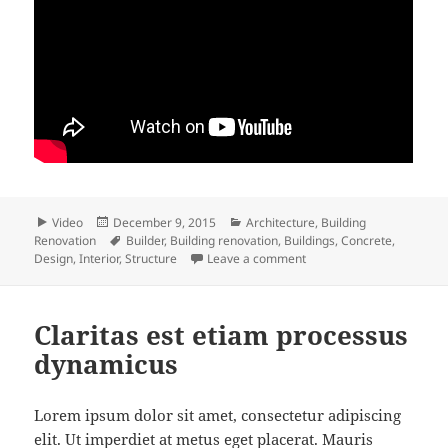
Format
Posted
Categories
Video
December 9, 2015
Architecture
,
Building
on
Tags
Renovation
Builder
,
Building renovation
,
Buildings
,
Concrete
,
on Juismod tincidunt ut l
Design
,
Interior
,
Structure
Leave a comment
Claritas est etiam processus
dynamicus
Lorem ipsum dolor sit amet, consectetur adipiscing
elit. Ut imperdiet at metus eget placerat. Mauris