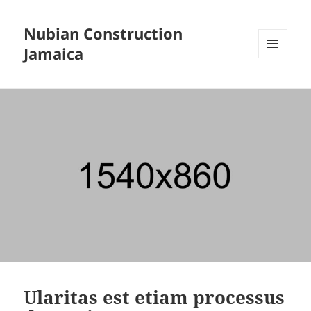
Nubian Construction
Jamaica
MENU
AND
WIDGETS
Our
News
Ularitas est etiam processus